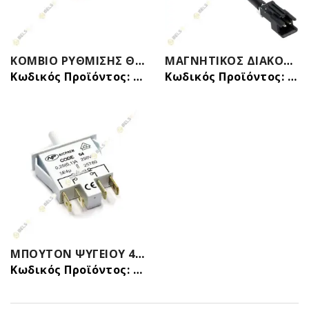
ΚΟΜΒΙΟ ΡΥΘΜΙΣΗΣ ΘΕΡΜΟΣΤΑΤΗ ΨΥΓΕΙΟΥ LIEBHERR 742426200
ΜΑΓΝΗΤΙΚΟΣ ΔΙΑΚΟΠΤΗΣ ΠΟΡΤΑΣ ΨΥΓΕΙΟΥ HISENSE/GORENJE HK1468523
Κωδικός Προϊόντος: 81209711
Κωδικός Προϊόντος: 24201401
ΜΠΟΥΤΟΝ ΨΥΓΕΙΟΥ 4 ΕΠΑΦΩΝ (ΦΩΤΟΣ-ΑΝΕΜΙΣΤΗΡΑ) SIEMENS WHIRLPOOL ΓΕΝΙΚΗΣ ΧΡΗΣΗΣ 00171524 4220130185
Κωδικός Προϊόντος: 24206410