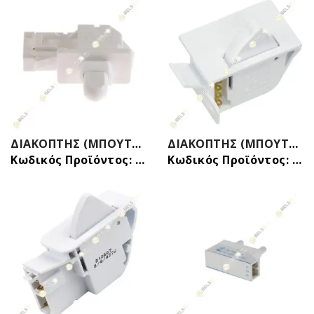
ΔΙΑΚΟΠΤΗΣ (ΜΠΟΥΤΟΝ) ΦΩΤΟΣ ΨΥΓΕΙΟΥ 3 ΕΠΑΦΩΝ SHARP QSWPA092CBZA ORIGINAL
ΔΙΑΚΟΠΤΗΣ (ΜΠΟΥΤΟΝ) ΦΩΤΟΣ ΨΥΓΕΙΟΥ 4 ΕΠΑΦΩΝ SAMSUNG DA34-00041A DA34-10110E
Κωδικός Προϊόντος: 24206321
Κωδικός Προϊόντος: 24204203