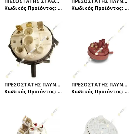
ΠΙΕΣΟΣΤΑΤΗΣ ΣΤΑΘΜΗΣ ΝΕΡΟΥ ΠΛΥΝΤΗΡΙΟΥ ΡΟΥΧΩΝ ΚΟΥΜΠΩΤΟΣ SAMSUNG DC96-01703Q
ΠΡΕΣOΣΤΑΤΗΣ ΠΛΥΝΤΗΡΙΟΥ ΡΟΥΧΩΝ INDESIT/ARISTON/HOTPOINT
Κωδικός Προϊόντος: 32014202
Κωδικός Προϊόντος: 32016315
ΠΡΕΣΟΣΤΑΤHΣ ΠΛΥΝΤΗΡΙΟΥ ΡΟΥΧΩΝ ΠΙΑΤΩΝ (3 ΕΠΑΦΕΣ) (20-59/40) HOOVER CANDY 41030820 41001361 41016500 ORIGINAL
ΠΡΕΣΟΣΤΑΤΗΣ ΠΛΥΝΤΗΡΙΟΥ ZANUSSI AEG ELECTROLUX 3ΕΠΑΦΩΝ 65/45 ΠΛΑΓΙΟΣ 1528189028
Κωδικός Προϊόντος: 32015603
Κωδικός Προϊόντος: 32015911