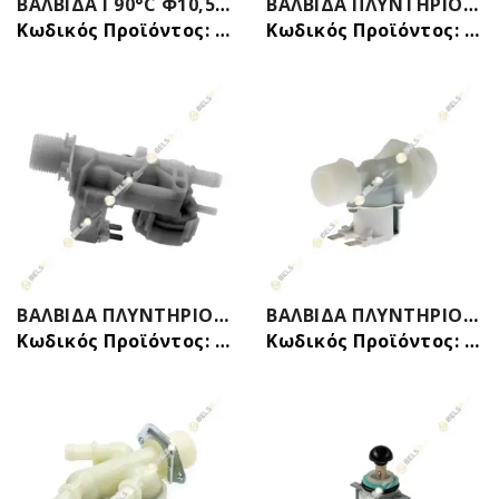
ΒΑΛΒΙΔΑ Ι 90°C Φ10,5mm ΖΕΣΤΟY ΝΕΡΟY KOKKINH ΠΛΥΝΤΗΡΙΟΥ ΡΟΥΧΩΝ/ΠΙΑΤΩΝ ΓΕΝΙΚΗΣ ΧΡΗΣΗΣ/CANDY/HOOVER 41013617
ΒΑΛΒΙΔΑ ΠΛΥΝΤΗΡΙΟY ΠΙΑΤΩΝ AEG ZANUSSI ELECTROLUX 1520233006
Κωδικός Προϊόντος: 310150175
Κωδικός Προϊόντος: 31035711
ΒΑΛΒΙΔΑ ΠΛΥΝΤΗΡΙΟY ΠΙΑΤΩΝ ME ΠΡΕΣOΣΤΑΤΗ CANDY HOOVER 92748656 41001355 91200487
ΒΑΛΒΙΔΑ ΠΛΥΝΤΗΡΙΟΥ ΡΟΥΧΩΝ Ι (ΜΟΝΗ) 180o 3/4- 3/4 24V ΓΕΝΙΚΗΣ ΧΡΗΣΗΣ
Κωδικός Προϊόντος: 31035602
Κωδικός Προϊόντος: 310150284