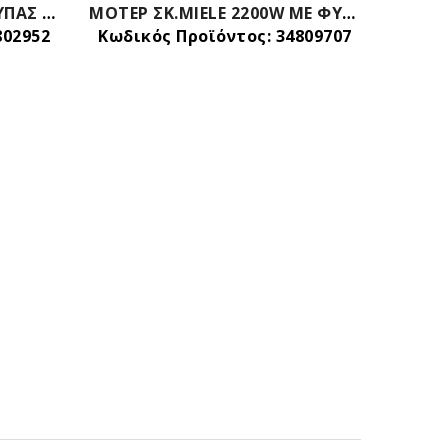
ΜΟΤΕΡ ΗΛΕΚΤΡΙΚΗΣ ΣΚΟΥΠΑΣ ΠΛΥΣΕΩΣ Φ144mm-Y 176mm DELONGHI PHILIPS ΓΕΝΙΚΗΣ ΧΡΗΣΗΣ
ΜΟΤΕΡ ΣΚ.MIELE 2200W ΜΕ ΦΥΣΑ 4 ΕΠΑΦΩΝ 7890581
802952
Κωδικός Προϊόντος: 34809707