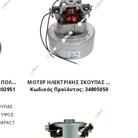
ΜΟΤΕΡ ΕΠΑΓΓΕΛΜΑΤΙΚΗΣ ΠΟΛΥΣΚΟΥΠΑΣ 1400w ΥΨΟΣ 16.8cm ΓΕΝΙΚΗΣ ΧΡΗΣΗΣ
ΜΟΤΕΡ ΗΛΕΚΤΡΙΚΗΣ ΣΚΟΥΠΑΣ 1200w MIELE ΓΕΝΙΚΗΣ ΧΡΗΣΗΣ
802951
Κωδικός Προϊόντος: 34805050