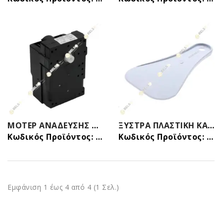
ΜΟΤΕΡ ΑΝΑΔΕΥΣΗΣ ΠΑΓΩΜΗΧΑΝΗΣ 11w 220-240v 50-60hz 50rpm ARISTARCO - BARLINE - BRICE ITALIA - CASTEL MAC - EURFRIGOR - ICEMATIC - KASTEL - MALONGO - MIGEL - MONDIAL - NUOVA SIMONELLI - OLYMPUS - SCOTSMAN - SIMAG - SM COMMERCIALE - WEGA - WHIRLPOOL
ΞΥΣΤΡΑ ΠΛΑΣΤΙΚΗ ΚΑΤΑΨΥΞΗΣ ΠΑΓΟΥ ΓΕΝΙΚΗΣ ΧΡΗΣΗΣ
Κωδικός Προϊόντος: 34958811
Κωδικός Προϊόντος: 02205005
Εμφάνιση 1 έως 4 από 4 (1 Σελ.)